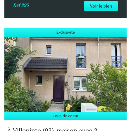
Ref
895
Voir le bien
Exclusivité
Coup de coeur
À Villepinte (93), maison avec 3