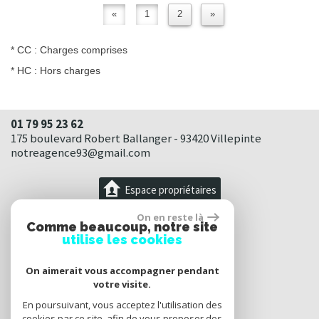
«
1
2
»
* CC : Charges comprises
* HC : Hors charges
01 79 95 23 62
175 boulevard Robert Ballanger - 93420 Villepinte
notreagence93@gmail.com
Espace propriétaires
On en reste là
Comme beaucoup, notre site
utilise les cookies
On aimerait vous accompagner pendant
votre visite.
En poursuivant, vous acceptez l'utilisation des
cookies par ce site, afin de vous proposer des