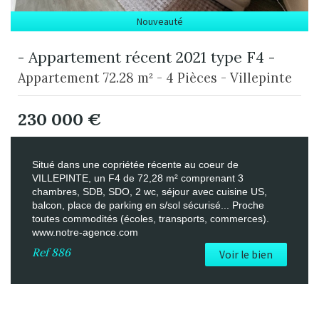
Nouveauté
- Appartement récent 2021 type F4 -
Appartement 72.28 m² - 4 Pièces - Villepinte
230 000
€
Situé dans une copriétée récente au coeur de
VILLEPINTE, un F4 de 72,28 m² comprenant 3
chambres, SDB, SDO, 2 wc, séjour avec cuisine US,
balcon, place de parking en s/sol sécurisé... Proche
toutes commodités (écoles, transports, commerces).
www.notre-agence.com
Ref
886
Voir le bien