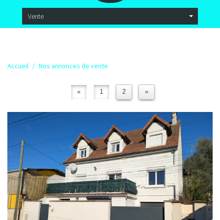
Vente
Accueil
Nos annonces de vente
«
1
2
»