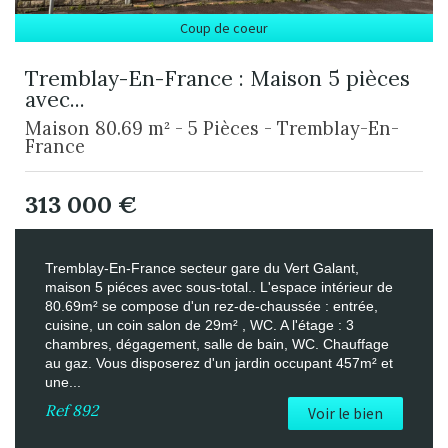
Coup de coeur
Tremblay-En-France : Maison 5 pièces
avec...
Maison 80.69 m² - 5 Pièces - Tremblay-En-
France
313 000
€
Tremblay-En-France secteur gare du Vert Galant,
maison 5 piéces avec sous-total.. L'espace intérieur de
80.69m² se compose d'un rez-de-chaussée : entrée,
cuisine, un coin salon de 29m² , WC. A l'étage : 3
chambres, dégagement, salle de bain, WC. Chauffage
au gaz. Vous disposerez d'un jardin occupant 457m² et
une...
Ref
892
Voir le bien