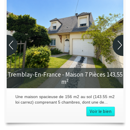
nce - Maison 7 Pièces 143.55
m²
Villepinte - App
euse de 156 m2 au sol (143.55 m2
Appartement de 75 m²
enant 5 chambres, dont une de...
de 60 m². Entrée, séjou
Voir le bien