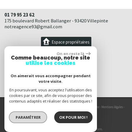
01 79 95 23 62
175 boulevard Robert Ballanger - 93420 Villepinte
notreagence93@gmail.com
Espace propriétaires
On en reste là
Comme beaucoup, notre site
utilise les cookies
On aimerait vous accompagner pendant
votre visite.
En poursuivant, vous acceptez l'utilisation des
cookies par ce site, afin de vous proposer des
contenus adaptés et réaliser des statistiques !
© 2026 | Tous droits réservés | Traduction powered by Google -
Plan du site
-
Mentions légales
-
Partenaires
-
Admin
-
Politique RGPD
PARAMÉTRER
OK POUR MOI !
Site internet compatible multi-supports,
un seul site adaptable à tous les types d'écrans.