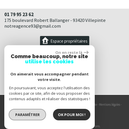
01 79 95 23 62
175 boulevard Robert Ballanger - 93420 Villepinte
notreagence93@gmail.com
Espace propriétaires
On en reste là
Comme beaucoup, notre site
utilise les cookies
On aimerait vous accompagner pendant
votre visite.
En poursuivant, vous acceptez l'utilisation des
cookies par ce site, afin de vous proposer des
contenus adaptés et réaliser des statistiques !
© 2026 | Tous droits réservés | Traduction powered by Google -
Plan du site
-
Mentions légales
-
Partenaires
-
Admin
-
Politique RGPD
PARAMÉTRER
OK POUR MOI !
Site internet compatible multi-supports,
un seul site adaptable à tous les types d'écrans.